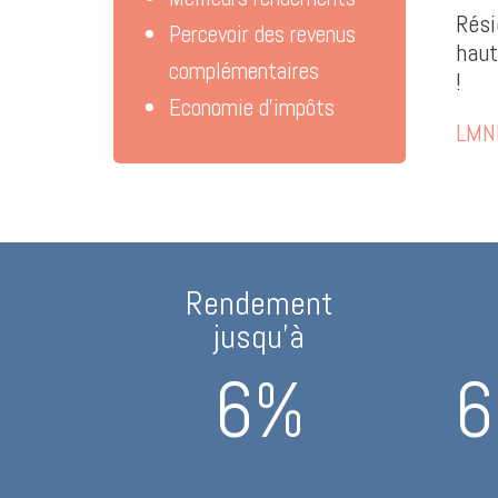
Réside
Percevoir des revenus
haut d
complémentaires
!
Economie d’impôts
LMNP
Rendement
jusqu’à
6%
6