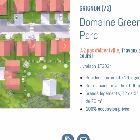
GRIGNON (73)
Domaine Gree
Parc
À 2 pas d’Albertville,
Travaux 
cours !
Livraison 1T2024
Résidence intimiste 29 log
Sur domaine privé de 7 000 
Grands logements, T2 de 54 
de 70 m²
100% accession privée