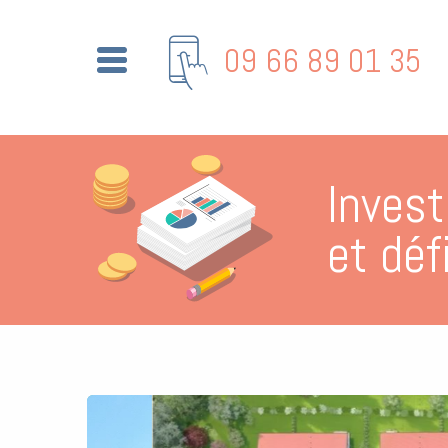
09 66 89 01 35
Inves
et déf