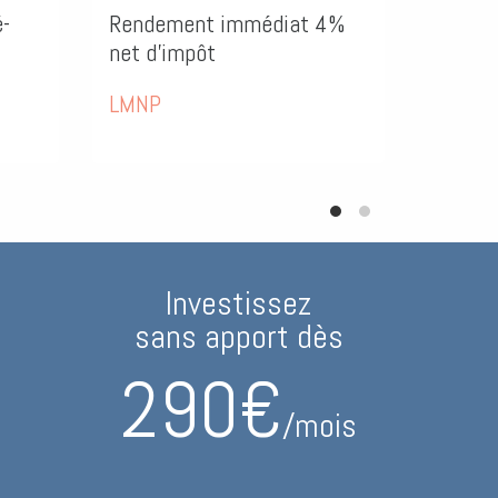
Rendement immédiat 4%
Travaux e
net d'impôt
2024
LMNP
Loi Pinel
Investissez
sans apport dès
290€
/mois