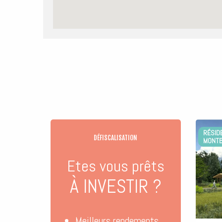
RÉSIDENCE
DÉFISCALISATION
MONTBONN
Etes vous prêts
À INVESTIR ?
Meilleurs rendements