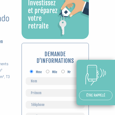
Investissez
et préparez
ndo
votre
retraite
en
DEMANDE
D'INFORMATIONS
ements
m²
Mme
Mlle
Mr
m², T3
ÊTRE RAPPELÉ