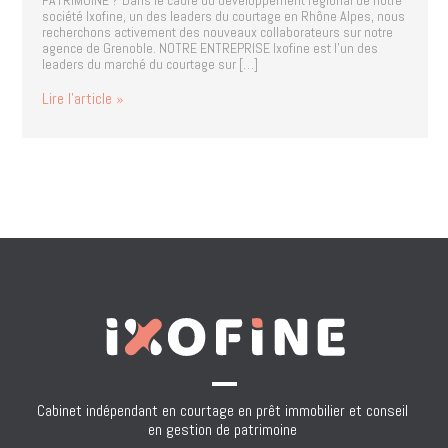
PATRIMOINE ? Dans le cadre du développement régional de notre
société Ixofine, un des leaders du courtage en Rhône Alpes, nous
recherchons activement des nouveaux collaborateurs sur notre
agence de Grenoble. NOTRE ENTREPRISE Ixofine est l’un des
leaders du marché du courtage sur […]
Lire l’article »
Cabinet indépendant en courtage en prêt immobilier et conseil 

en gestion de patrimoine 